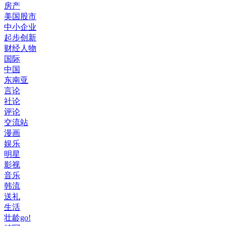
房产
美国股市
中小企业
起步创新
财经人物
国际
中国
东南亚
言论
社论
评论
交流站
漫画
娱乐
明星
影视
音乐
韩流
送礼
生活
壮龄go!