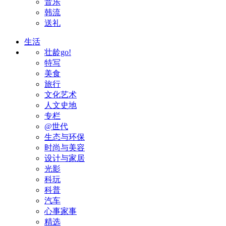
音乐
韩流
送礼
生活
壮龄go!
特写
美食
旅行
文化艺术
人文史地
专栏
@世代
生态与环保
时尚与美容
设计与家居
光影
科玩
科普
汽车
心事家事
精选