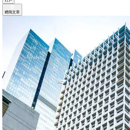
订户
赠阅文章