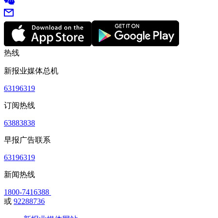
热线
新报业媒体总机
63196319
订阅热线
63883838
早报广告联系
63196319
新闻热线
1800-7416388
或
92288736