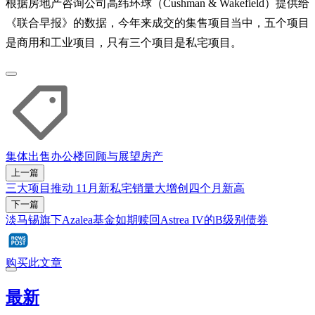
根据房地产咨询公司高纬环球（Cushman & Wakefield）提供给
《联合早报》的数据，今年来成交的集售项目当中，五个项目
是商用和工业项目，只有三个项目是私宅项目。
集体出售
办公楼
回顾与展望
房产
上一篇
三大项目推动 11月新私宅销量大增创四个月新高
下一篇
淡马锡旗下Azalea基金如期赎回Astrea IV的B级别债券
购买此文章
最新