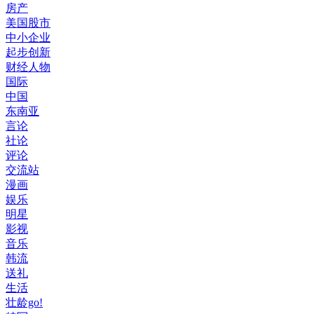
房产
美国股市
中小企业
起步创新
财经人物
国际
中国
东南亚
言论
社论
评论
交流站
漫画
娱乐
明星
影视
音乐
韩流
送礼
生活
壮龄go!