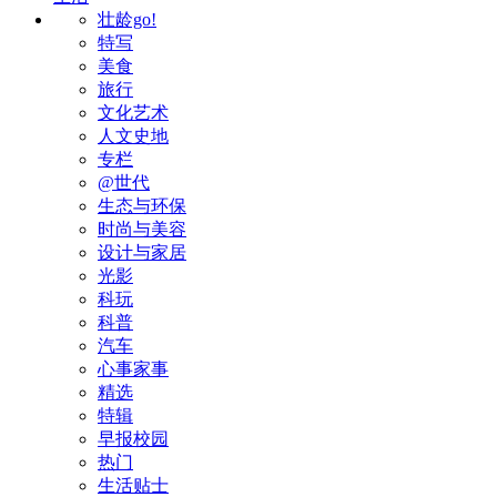
壮龄go!
特写
美食
旅行
文化艺术
人文史地
专栏
@世代
生态与环保
时尚与美容
设计与家居
光影
科玩
科普
汽车
心事家事
精选
特辑
早报校园
热门
生活贴士