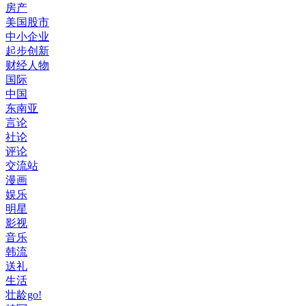
房产
美国股市
中小企业
起步创新
财经人物
国际
中国
东南亚
言论
社论
评论
交流站
漫画
娱乐
明星
影视
音乐
韩流
送礼
生活
壮龄go!