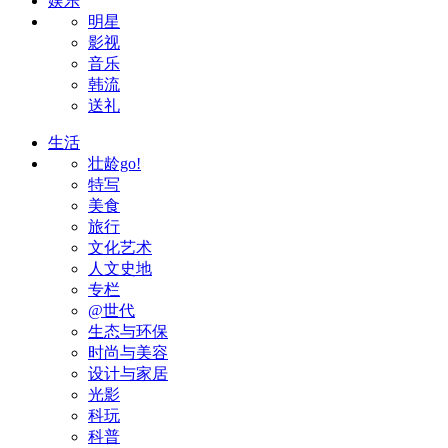
娱乐
明星
影视
音乐
韩流
送礼
生活
壮龄go!
特写
美食
旅行
文化艺术
人文史地
专栏
@世代
生态与环保
时尚与美容
设计与家居
光影
科玩
科普