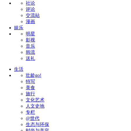
社论
评论
交流站
漫画
娱乐
明星
影视
音乐
韩流
送礼
生活
壮龄go!
特写
美食
旅行
文化艺术
人文史地
专栏
@世代
生态与环保
时尚与美容