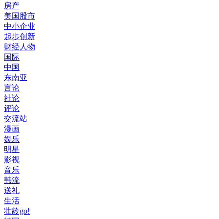
房产
美国股市
中小企业
起步创新
财经人物
国际
中国
东南亚
言论
社论
评论
交流站
漫画
娱乐
明星
影视
音乐
韩流
送礼
生活
壮龄go!