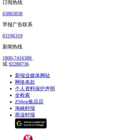
订阅热线
63883838
早报广告联系
63196319
新闻热线
1800-7416388
或
92288736
新报业媒体网站
网络条款
个人资料保护声明
全检索
ZShop集品店
海峡时报
商业时报