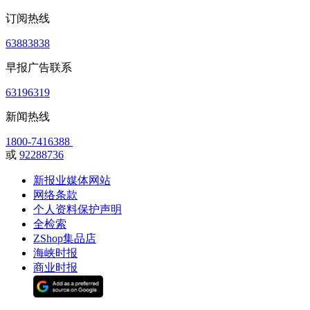
订阅热线
63883838
早报广告联系
63196319
新闻热线
1800-7416388
或
92288736
新报业媒体网站
网络条款
个人资料保护声明
全检索
ZShop集品店
海峡时报
商业时报