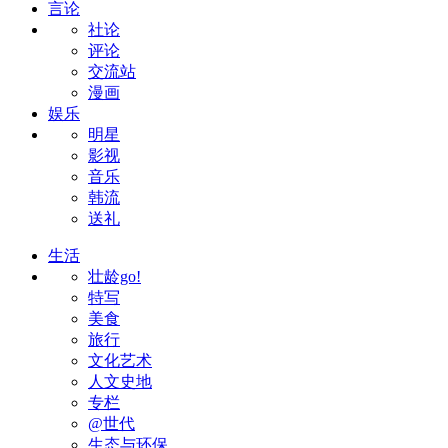
言论
社论
评论
交流站
漫画
娱乐
明星
影视
音乐
韩流
送礼
生活
壮龄go!
特写
美食
旅行
文化艺术
人文史地
专栏
@世代
生态与环保