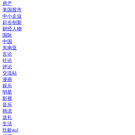
房产
美国股市
中小企业
起步创新
财经人物
国际
中国
东南亚
言论
社论
评论
交流站
漫画
娱乐
明星
影视
音乐
韩流
送礼
生活
壮龄go!