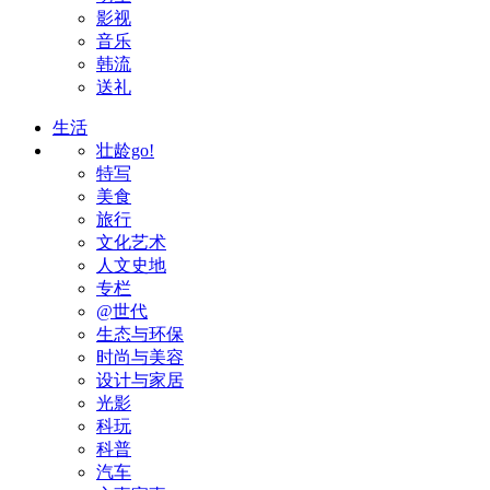
影视
音乐
韩流
送礼
生活
壮龄go!
特写
美食
旅行
文化艺术
人文史地
专栏
@世代
生态与环保
时尚与美容
设计与家居
光影
科玩
科普
汽车