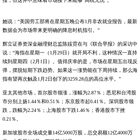
报，但这并不意味着市场接下来能够“高枕无忧”。
她说：“美国劳工部将在星期五晚公布1月非农就业报告，最新
数据会为市场带来更明确的降息时机指引。”
辉立证券资深金融理财总监陈姲霓在与《联合早报》的采访中
说：“海指在星期一（1月29日）就开局不利，这种情况一直持
续到星期四（2月1日）。值得庆幸的是，市场在星期五出现反
弹，摆脱短期下跌趋势。如果这一涨势能在下周持续，那么海
指有望再次触及1月2日创下的3259.28点的高位水平。”
亚太其他市场，首尔股市领涨，涨幅为2.87％；悉尼和台湾股
市分别上扬1.44％和0.51％；东京股市起0.41％。深圳股市领
跌，跌幅为2.24％；上海股市下跌1.46％；香港股市下挫
0.21％。
新加坡股市全场成交量14亿5000万股，总交易额12亿4000万