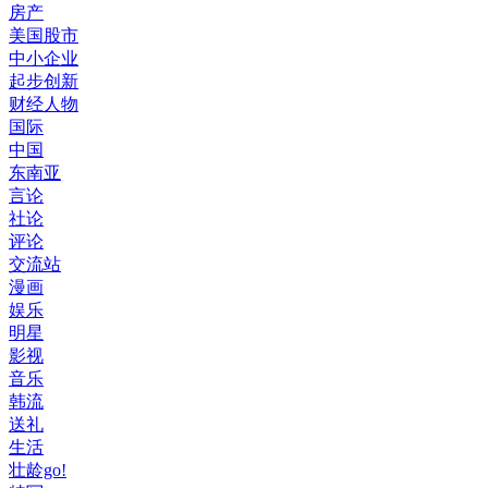
房产
美国股市
中小企业
起步创新
财经人物
国际
中国
东南亚
言论
社论
评论
交流站
漫画
娱乐
明星
影视
音乐
韩流
送礼
生活
壮龄go!