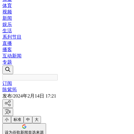
体育
视频
新闻
娱乐
生活
系列节目
直播
播客
互动新闻
专题
订阅
陈紫筠
发布
/
2024年2月14日 17:21
小
标准
中
大
设为谷歌新闻首选来源