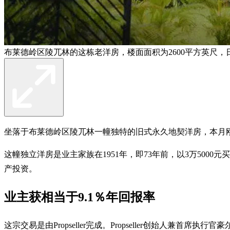
布莱德岭区陵兀林的这栋老洋房，楼面面积为2600平方英尺，日前以20
坐落于布莱德岭区陵兀林一幢独特的旧式永久地契洋房，本月刚以2030
这幢独立洋房是业主家族在1951年，即73年前，以3万500
产投资。
业主获相当于9.1％年回报率
这宗交易是由Propseller完成。Propseller创始人兼首