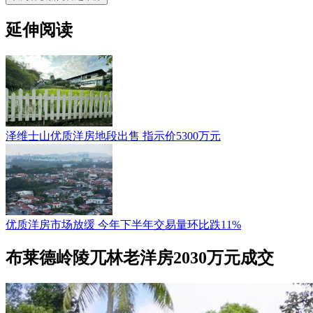
延伸阅读
泽维士山优质洋房地段出售 指示价5300万元
优质洋房市场放缓 今年下半年交易量环比跌11%
布莱德岭陵兀林老洋房2030万元成交