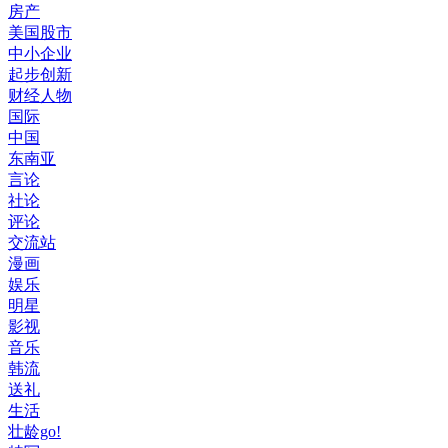
房产
美国股市
中小企业
起步创新
财经人物
国际
中国
东南亚
言论
社论
评论
交流站
漫画
娱乐
明星
影视
音乐
韩流
送礼
生活
壮龄go!