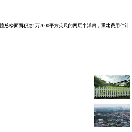
为一幢总楼面面积达1万7000平方英尺的两层半洋房，重建费用估计