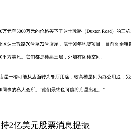
至5000万元的价格买下了达士敦路（Duxton Road）的三栋
达士敦路70号至72号店屋，属于99年地契项目，目前剩余租期约
700平方英尺。它们都是楼高三层，外加有阁楼空间。
程，并即将完工。店屋一楼可能从店面转为餐厅用途，较高楼层则为办公用途
同事的私人会所。“他们最终也可能将店屋出租。”
增持2亿美元股票消息提振