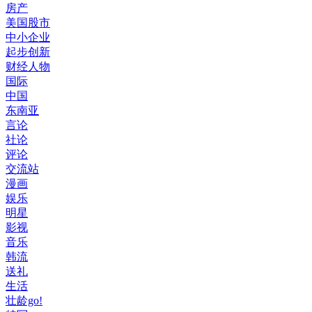
房产
美国股市
中小企业
起步创新
财经人物
国际
中国
东南亚
言论
社论
评论
交流站
漫画
娱乐
明星
影视
音乐
韩流
送礼
生活
壮龄go!