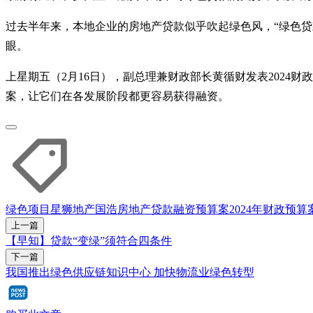
过去半年来，本地企业的房地产贷款似乎吹起绿色风，“绿色贷
眼。
上星期五（2月16日），副总理兼财政部长黄循财发表2024财政年预
案，让它们在各发展阶段都更容易获得融资。
绿色项目
星狮地产
国浩房地产
贷款
融资
预算案
2024年财政预算
上一篇
【早知】贷款“变绿”须符合四条件
下一篇
我国推出绿色供应链知识中心 加快物流业绿色转型