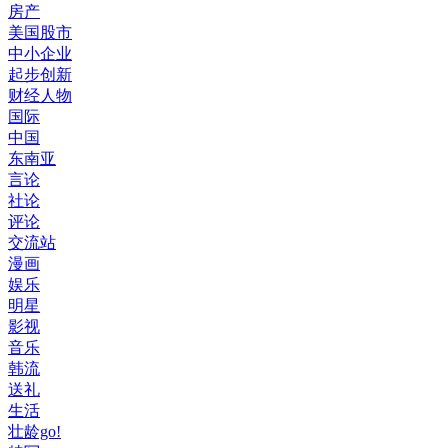
房产
美国股市
中小企业
起步创新
财经人物
国际
中国
东南亚
言论
社论
评论
交流站
漫画
娱乐
明星
影视
音乐
韩流
送礼
生活
壮龄go!