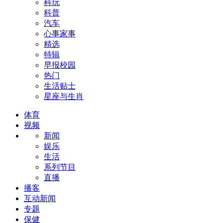
科玩
科普
汽车
心事家事
精选
特辑
早报校园
热门
生活贴士
星座与生肖
体育
视频
新闻
娱乐
生活
系列节目
直播
播客
互动新闻
专题
保健