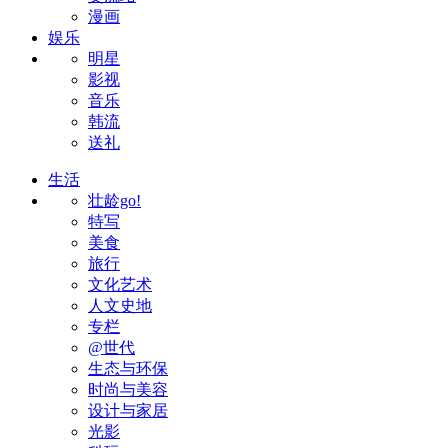
漫画
娱乐
明星
影视
音乐
韩流
送礼
生活
壮龄go!
特写
美食
旅行
文化艺术
人文史地
专栏
@世代
生态与环保
时尚与美容
设计与家居
光影