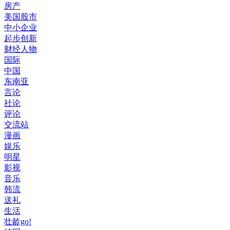
房产
美国股市
中小企业
起步创新
财经人物
国际
中国
东南亚
言论
社论
评论
交流站
漫画
娱乐
明星
影视
音乐
韩流
送礼
生活
壮龄go!