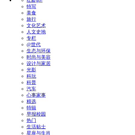
壮龄go!
特写
美食
旅行
文化艺术
人文史地
专栏
@世代
生态与环保
时尚与美容
设计与家居
光影
科玩
科普
汽车
心事家事
精选
特辑
早报校园
热门
生活贴士
星座与生肖