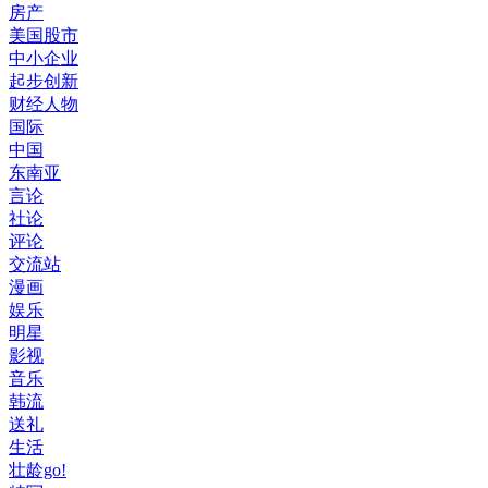
房产
美国股市
中小企业
起步创新
财经人物
国际
中国
东南亚
言论
社论
评论
交流站
漫画
娱乐
明星
影视
音乐
韩流
送礼
生活
壮龄go!