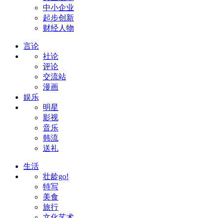
中小企业
起步创新
财经人物
言论
社论
评论
交流站
漫画
娱乐
明星
影视
音乐
韩流
送礼
生活
壮龄go!
特写
美食
旅行
文化艺术