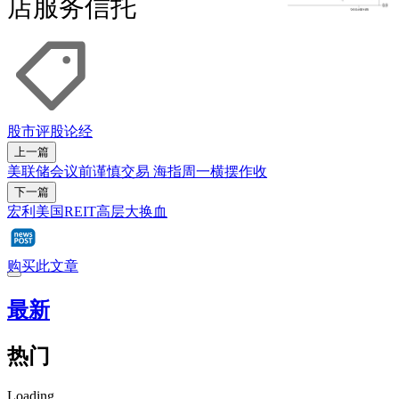
店服务信托
股市
评股论经
上一篇
美联储会议前谨慎交易 海指周一横摆作收
下一篇
宏利美国REIT高层大换血
购买此文章
最新
热门
Loading...