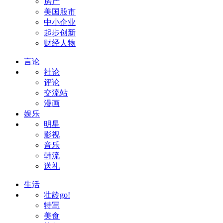
房产
美国股市
中小企业
起步创新
财经人物
言论
社论
评论
交流站
漫画
娱乐
明星
影视
音乐
韩流
送礼
生活
壮龄go!
特写
美食