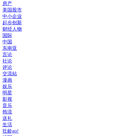
房产
美国股市
中小企业
起步创新
财经人物
国际
中国
东南亚
言论
社论
评论
交流站
漫画
娱乐
明星
影视
音乐
韩流
送礼
生活
壮龄go!