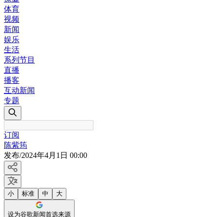
体育
视频
新闻
娱乐
生活
系列节目
直播
播客
互动新闻
专题
订阅
陈紫筠
发布
/
2024年4月1日 00:00
小
标准
中
大
设为谷歌新闻首选来源