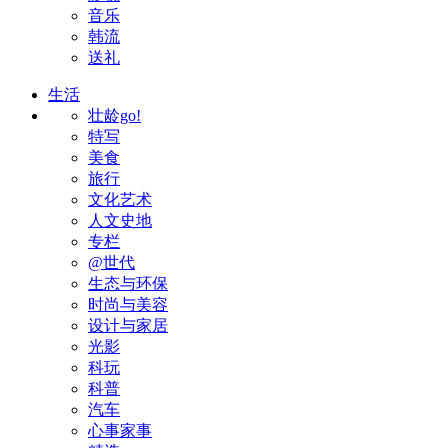
音乐
韩流
送礼
生活
壮龄go!
特写
美食
旅行
文化艺术
人文史地
专栏
@世代
生态与环保
时尚与美容
设计与家居
光影
科玩
科普
汽车
心事家事