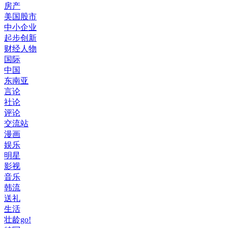
房产
美国股市
中小企业
起步创新
财经人物
国际
中国
东南亚
言论
社论
评论
交流站
漫画
娱乐
明星
影视
音乐
韩流
送礼
生活
壮龄go!