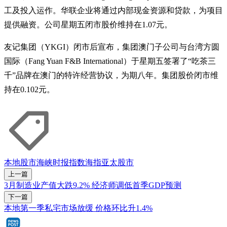
工及投入运作。华联企业将通过内部现金资源和贷款，为项目
提供融资。公司星期五闭市股价维持在1.07元。
友记集团（YKGI）闭市后宣布，集团澳门子公司与台湾方圆
国际（Fang Yuan F&B International）于星期五签署了“吃茶三
千”品牌在澳门的特许经营协议，为期八年。集团股价闭市维
持在0.102元。
本地股市
海峡时报指数
海指
亚太股市
上一篇
3月制造业产值大跌9.2% 经济师调低首季GDP预测
下一篇
本地第一季私宅市场放缓 价格环比升1.4%