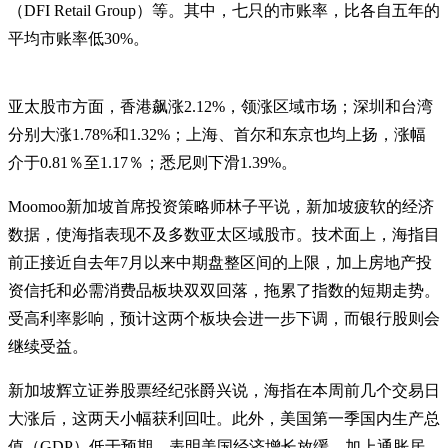
（DFI Retail Group）等。其中，七只的市账率，比各自五年的
平均市账率低30%。
亚太股市方面，香港飙涨2.12%，领涨区域市场；深圳和台湾
分别大涨1.78%和1.32%；上海、首尔和东京也均上扬，涨幅
介于0.81％至1.17％；悉尼则下滑1.39%。
Moomoo新加坡首席投资策略师林子平说，新加坡疲软的经济
数据，使海指表现不及多数亚太区域股市。技术面上，海指目
前正接近自去年7月以来中期盘整区间的上限，加上房地产投
资信托和必需消费品板块双双回落，拖累了指数的短期走势。
受高利率影响，预计这两个板块会进一步下调，而银行股则会
继续受益。
新加坡辉立证券股票经纪张爵兴说，海指在本周前几个交易日
大涨后，这两天小幅获利回吐。此外，美国第一季国内生产总
值（GDP）低于预期，表明美国经济增长放缓，加上通胀居