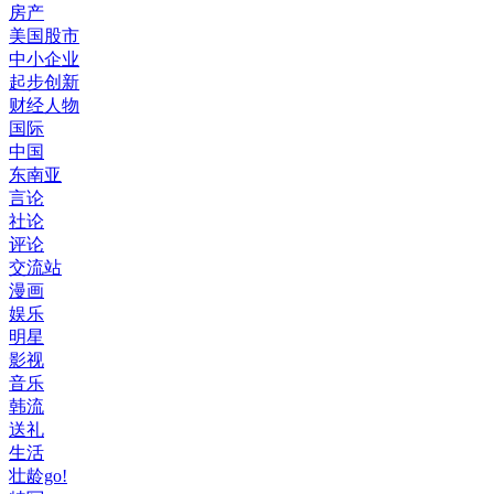
房产
美国股市
中小企业
起步创新
财经人物
国际
中国
东南亚
言论
社论
评论
交流站
漫画
娱乐
明星
影视
音乐
韩流
送礼
生活
壮龄go!