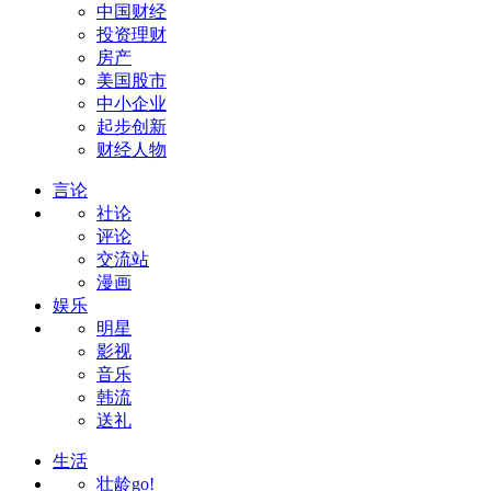
中国财经
投资理财
房产
美国股市
中小企业
起步创新
财经人物
言论
社论
评论
交流站
漫画
娱乐
明星
影视
音乐
韩流
送礼
生活
壮龄go!