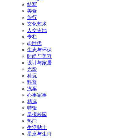
特写
美食
旅行
文化艺术
人文史地
专栏
@世代
生态与环保
时尚与美容
设计与家居
光影
科玩
科普
汽车
心事家事
精选
特辑
早报校园
热门
生活贴士
星座与生肖