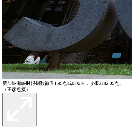
新加坡海峡时报指数微升1.95点或0.06％，收报3282.05点。
（王彦燕摄）