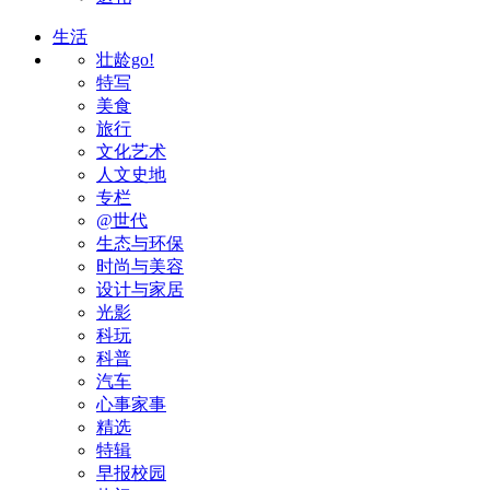
生活
壮龄go!
特写
美食
旅行
文化艺术
人文史地
专栏
@世代
生态与环保
时尚与美容
设计与家居
光影
科玩
科普
汽车
心事家事
精选
特辑
早报校园