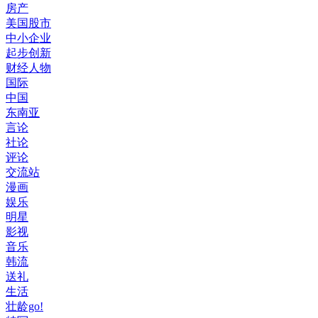
房产
美国股市
中小企业
起步创新
财经人物
国际
中国
东南亚
言论
社论
评论
交流站
漫画
娱乐
明星
影视
音乐
韩流
送礼
生活
壮龄go!