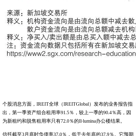
个股消息方面，IREIT全球（IREITGlobal）发布的业务报告指
出，第一季资产组合租用率91.5％，较上一季的90.4％高，因
为新租约和脱售租用率只有72.0％的Il∙lumina办公楼结果。
信托截至3月底时负债率37.0％，低于去年底的37.9％。它预期