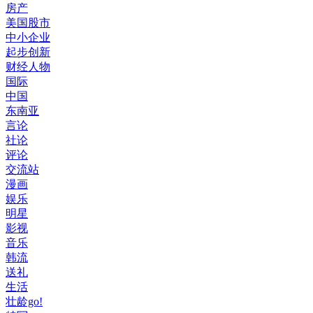
房产
美国股市
中小企业
起步创新
财经人物
国际
中国
东南亚
言论
社论
评论
交流站
漫画
娱乐
明星
影视
音乐
韩流
送礼
生活
壮龄go!