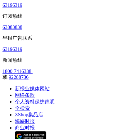
63196319
订阅热线
63883838
早报广告联系
63196319
新闻热线
1800-7416388
或
92288736
新报业媒体网站
网络条款
个人资料保护声明
全检索
ZShop集品店
海峡时报
商业时报