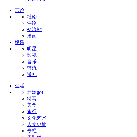
言论
社论
评论
交流站
漫画
娱乐
明星
影视
音乐
韩流
送礼
生活
壮龄go!
特写
美食
旅行
文化艺术
人文史地
专栏