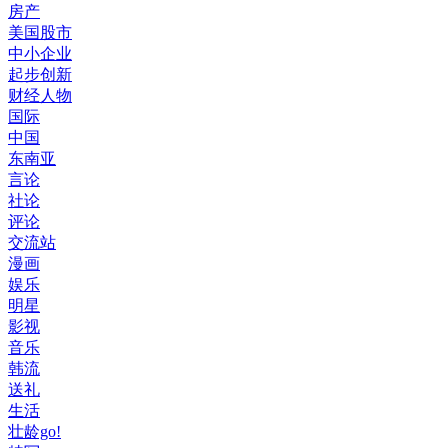
房产
美国股市
中小企业
起步创新
财经人物
国际
中国
东南亚
言论
社论
评论
交流站
漫画
娱乐
明星
影视
音乐
韩流
送礼
生活
壮龄go!