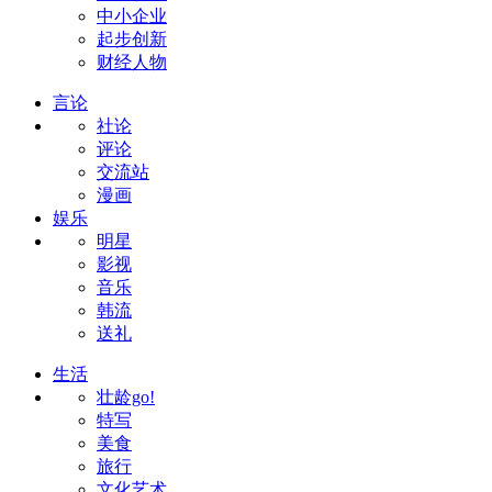
中小企业
起步创新
财经人物
言论
社论
评论
交流站
漫画
娱乐
明星
影视
音乐
韩流
送礼
生活
壮龄go!
特写
美食
旅行
文化艺术