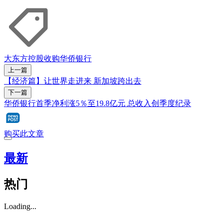
大东方控股
收购
华侨银行
上一篇
【经济篇】让世界走进来 新加坡跨出去
下一篇
华侨银行首季净利涨5％至19.8亿元 总收入创季度纪录
购买此文章
最新
热门
Loading...