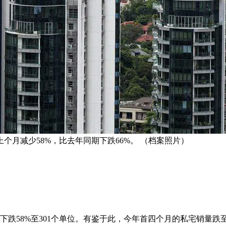
个月减少58%，比去年同期下跌66%。 （档案照片）
跌58%至301个单位。有鉴于此，今年首四个月的私宅销量跌至