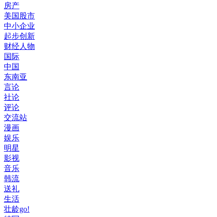
房产
美国股市
中小企业
起步创新
财经人物
国际
中国
东南亚
言论
社论
评论
交流站
漫画
娱乐
明星
影视
音乐
韩流
送礼
生活
壮龄go!