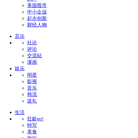
美国股市
中小企业
起步创新
财经人物
言论
社论
评论
交流站
漫画
娱乐
明星
影视
音乐
韩流
送礼
生活
壮龄go!
特写
美食