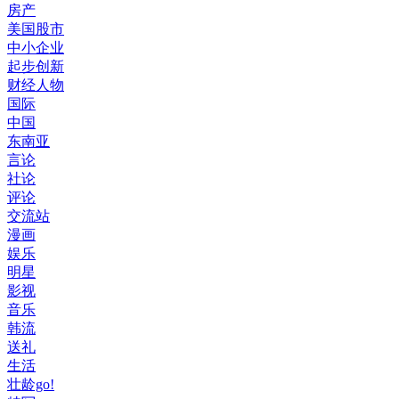
房产
美国股市
中小企业
起步创新
财经人物
国际
中国
东南亚
言论
社论
评论
交流站
漫画
娱乐
明星
影视
音乐
韩流
送礼
生活
壮龄go!