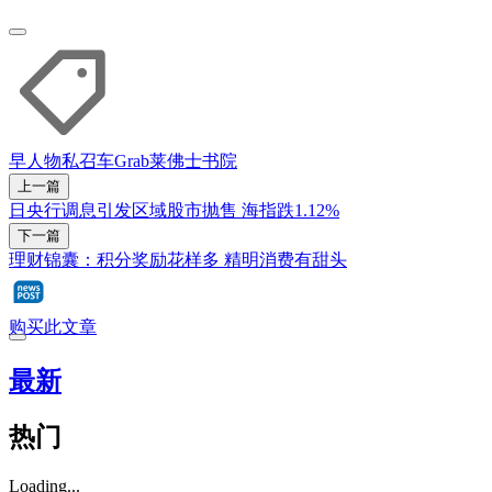
早人物
私召车
Grab
莱佛士书院
上一篇
日央行调息引发区域股市抛售 海指跌1.12%
下一篇
理财锦囊：积分奖励花样多 精明消费有甜头
购买此文章
最新
热门
Loading...