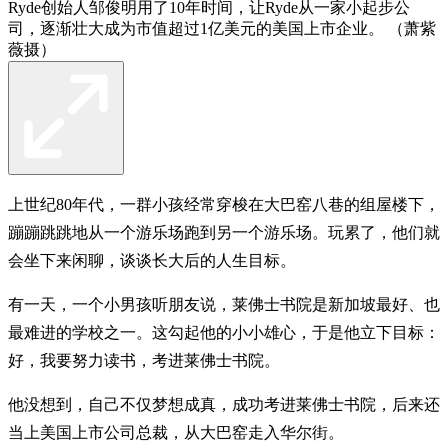
Ryde创始人邹俊明用了10年时间，让Ryde从一家小起步公
司，逐渐壮大成为市值超过1亿美元的美国上市企业。 （萧紫
薇摄）
上世纪80年代，一群小孩经常穿梭在大巴窑八巷的组屋楼下，
蹦蹦跳跳地从一个游乐场跑到另一个游乐场。玩累了，他们就
会坐下来闲聊，谈谈长大后的人生目标。
有一天，一个小男孩听朋友说，莱佛士书院是新加坡最好、也
最难进的学校之一。这勾起他的小小雄心，于是他立下目标：
好，我要努力读书，考进莱佛士书院。
他没想到，自己不仅梦想成真，成功考进莱佛士书院，后来还
当上美国上市公司总裁，从大巴窑走入华尔街。