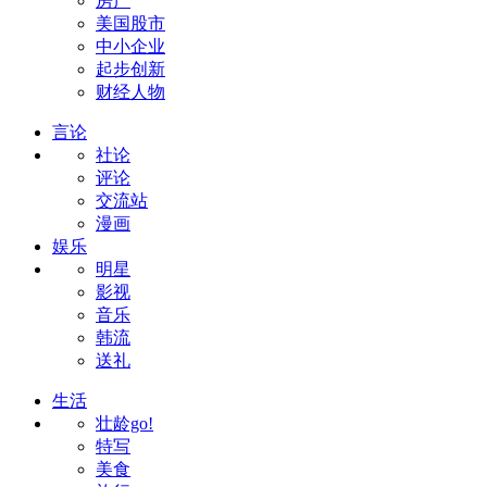
房产
美国股市
中小企业
起步创新
财经人物
言论
社论
评论
交流站
漫画
娱乐
明星
影视
音乐
韩流
送礼
生活
壮龄go!
特写
美食