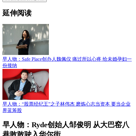
延伸阅读
早人物：Safe Place创办人魏佩仪 痛过所以心疼 给未婚孕妇一
份接纳
早人物：“股票经纪王”之子林伟杰 磨炼心志当资本 要当企业
界蓝筹股
早人物：Ryde创始人邹俊明 从大巴窑八
巷敢敢驶入华尔街