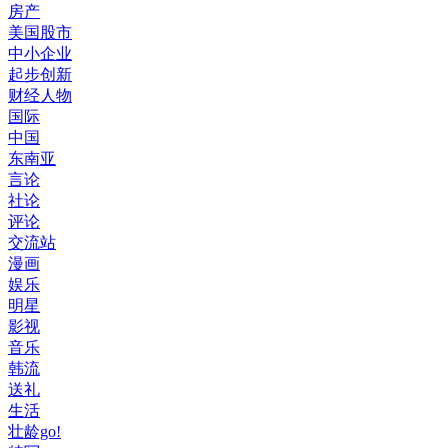
房产
美国股市
中小企业
起步创新
财经人物
国际
中国
东南亚
言论
社论
评论
交流站
漫画
娱乐
明星
影视
音乐
韩流
送礼
生活
壮龄go!