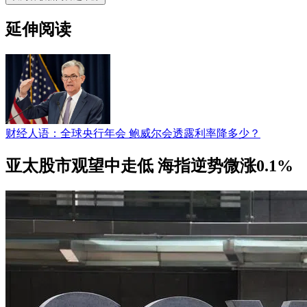
延伸阅读
财经人语：全球央行年会 鲍威尔会透露利率降多少？
亚太股市观望中走低 海指逆势微涨0.1%