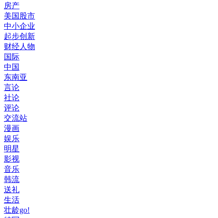
房产
美国股市
中小企业
起步创新
财经人物
国际
中国
东南亚
言论
社论
评论
交流站
漫画
娱乐
明星
影视
音乐
韩流
送礼
生活
壮龄go!