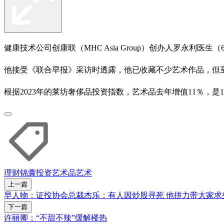
健康技术公司创康联（MHC Asia Group）创办人罗永利医生
他接受《联合早报》采访时透露，他已收藏不少艺术作品，但
根据2023年的莱坊奢侈品投资指数，艺术品去年增值11％，
理财锦囊
投资
艺术品
艺术
上一篇
早人物：证投协会总裁杰乐：有人因炒股寻死 他拼力带大家求
下一篇
许丽卿：“不甜不辣”缓解楼热