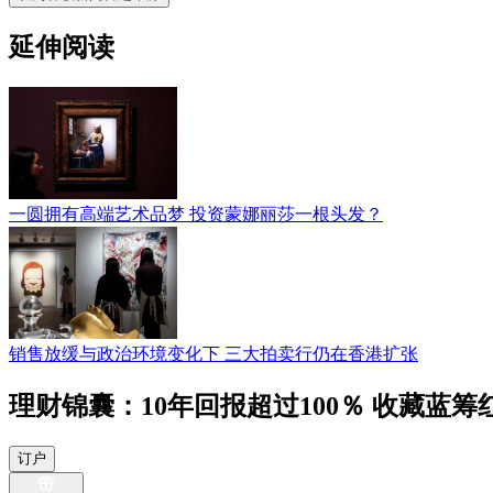
延伸阅读
一圆拥有高端艺术品梦 投资蒙娜丽莎一根头发？
销售放缓与政治环境变化下 三大拍卖行仍在香港扩张
理财锦囊：10年回报超过100％ 收藏蓝
订户