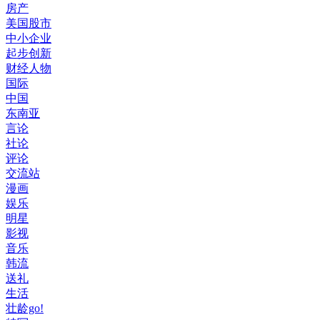
房产
美国股市
中小企业
起步创新
财经人物
国际
中国
东南亚
言论
社论
评论
交流站
漫画
娱乐
明星
影视
音乐
韩流
送礼
生活
壮龄go!