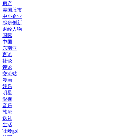
房产
美国股市
中小企业
起步创新
财经人物
国际
中国
东南亚
言论
社论
评论
交流站
漫画
娱乐
明星
影视
音乐
韩流
送礼
生活
壮龄go!