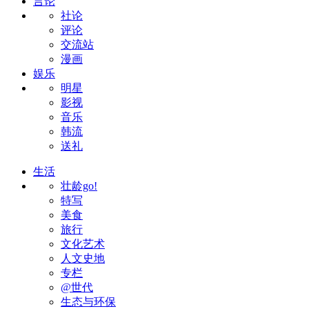
言论
社论
评论
交流站
漫画
娱乐
明星
影视
音乐
韩流
送礼
生活
壮龄go!
特写
美食
旅行
文化艺术
人文史地
专栏
@世代
生态与环保