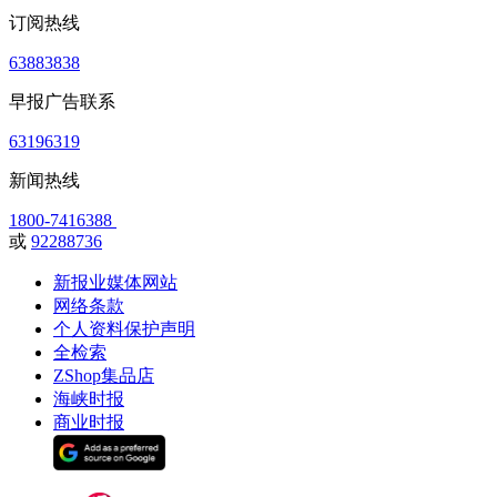
订阅热线
63883838
早报广告联系
63196319
新闻热线
1800-7416388
或
92288736
新报业媒体网站
网络条款
个人资料保护声明
全检索
ZShop集品店
海峡时报
商业时报