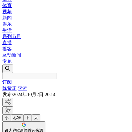
体育
视频
新闻
娱乐
生活
系列节目
直播
播客
互动新闻
专题
订阅
陈紫筠
,
李涛
发布
/
2024年10月2日 20:14
小
标准
中
大
设为谷歌新闻首选来源