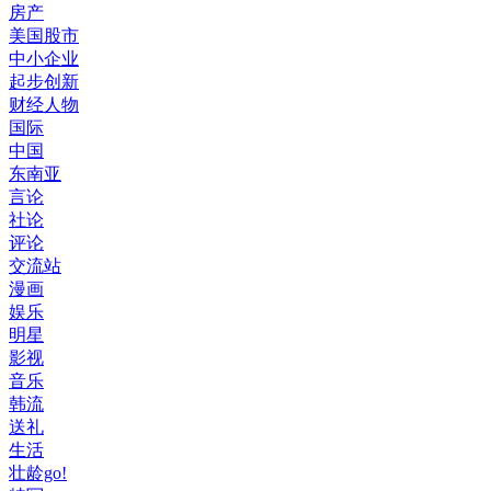
房产
美国股市
中小企业
起步创新
财经人物
国际
中国
东南亚
言论
社论
评论
交流站
漫画
娱乐
明星
影视
音乐
韩流
送礼
生活
壮龄go!