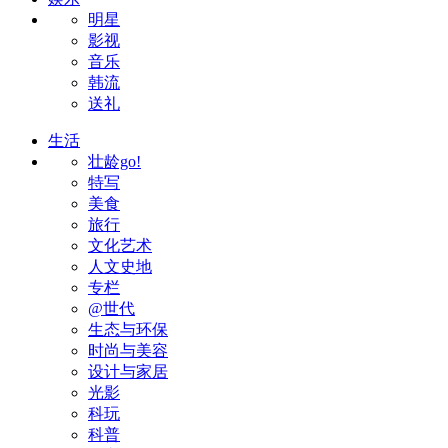
明星
影视
音乐
韩流
送礼
生活
壮龄go!
特写
美食
旅行
文化艺术
人文史地
专栏
@世代
生态与环保
时尚与美容
设计与家居
光影
科玩
科普