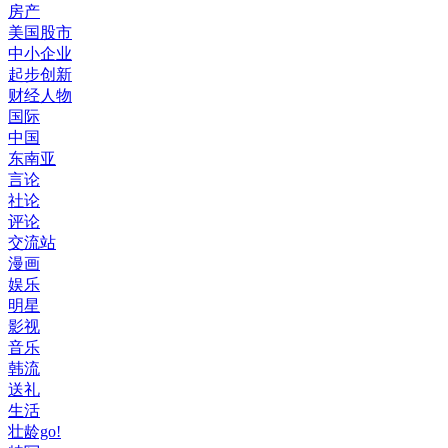
房产
美国股市
中小企业
起步创新
财经人物
国际
中国
东南亚
言论
社论
评论
交流站
漫画
娱乐
明星
影视
音乐
韩流
送礼
生活
壮龄go!