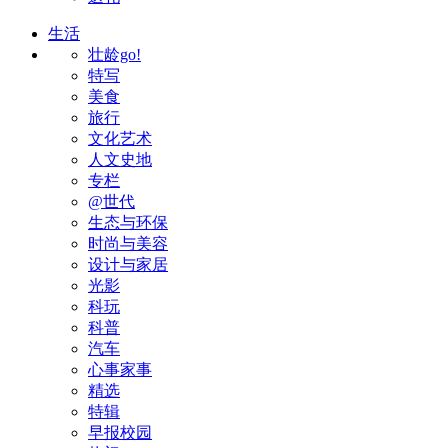
生活
壮龄go!
特写
美食
旅行
文化艺术
人文史地
专栏
@世代
生态与环保
时尚与美容
设计与家居
光影
科玩
科普
汽车
心事家事
精选
特辑
早报校园