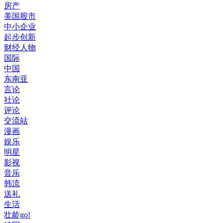
房产
美国股市
中小企业
起步创新
财经人物
国际
中国
东南亚
言论
社论
评论
交流站
漫画
娱乐
明星
影视
音乐
韩流
送礼
生活
壮龄go!