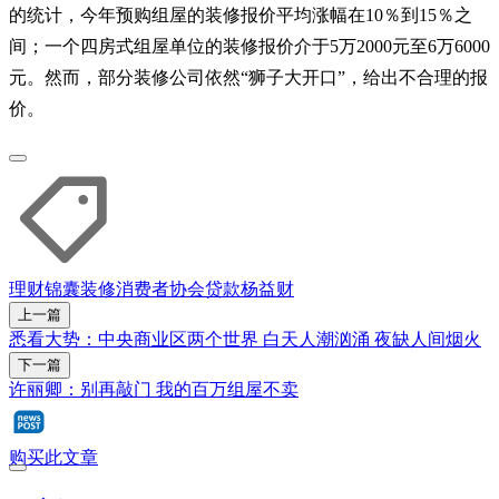
的统计，今年预购组屋的装修报价平均涨幅在10％到15％之
间；一个四房式组屋单位的装修报价介于5万2000元至6万6000
元。然而，部分装修公司依然“狮子大开口”，给出不合理的报
价。
理财锦囊
装修
消费者协会
贷款
杨益财
上一篇
悉看大势：中央商业区两个世界 白天人潮汹涌 夜缺人间烟火
下一篇
许丽卿：别再敲门 我的百万组屋不卖
购买此文章