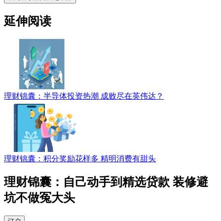
延伸阅读
理财锦囊：半导体投资热潮 成败尽在英伟达？
理财锦囊：积分奖励花样多 精明消费有甜头
理财锦囊：自己动手到精选贷款 装修避
坑不做冤大头