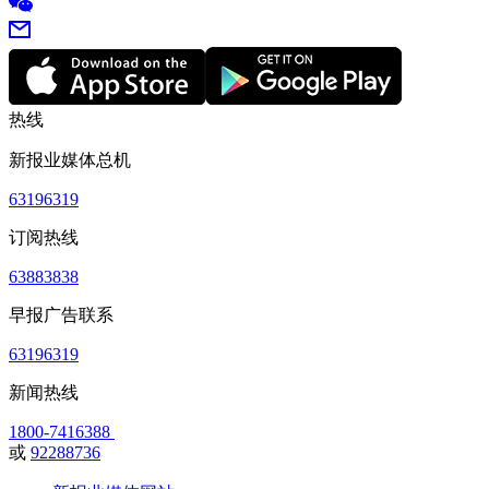
热线
新报业媒体总机
63196319
订阅热线
63883838
早报广告联系
63196319
新闻热线
1800-7416388
或
92288736