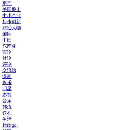
房产
美国股市
中小企业
起步创新
财经人物
国际
中国
东南亚
言论
社论
评论
交流站
漫画
娱乐
明星
影视
音乐
韩流
送礼
生活
壮龄go!