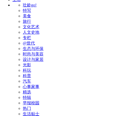
壮龄go!
特写
美食
旅行
文化艺术
人文史地
专栏
@世代
生态与环保
时尚与美容
设计与家居
光影
科玩
科普
汽车
心事家事
精选
特辑
早报校园
热门
生活贴士