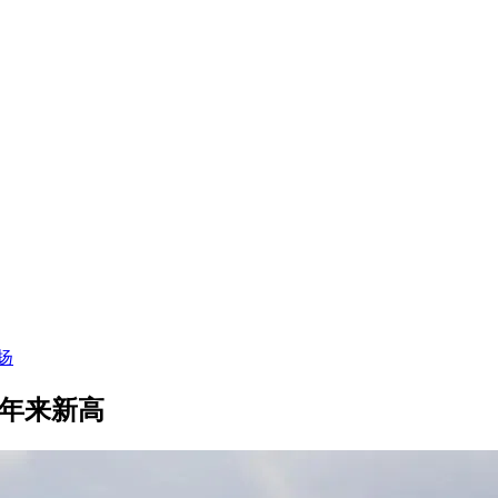
扬
三年来新高