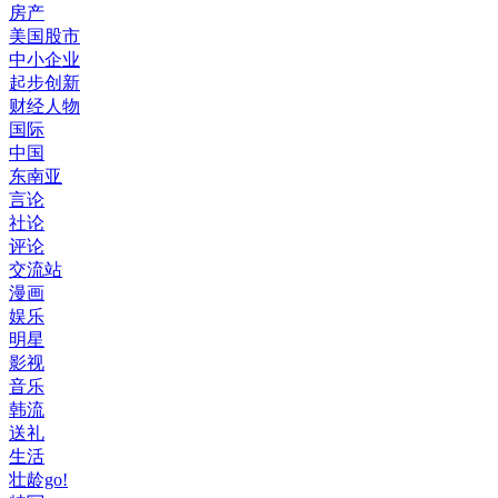
房产
美国股市
中小企业
起步创新
财经人物
国际
中国
东南亚
言论
社论
评论
交流站
漫画
娱乐
明星
影视
音乐
韩流
送礼
生活
壮龄go!