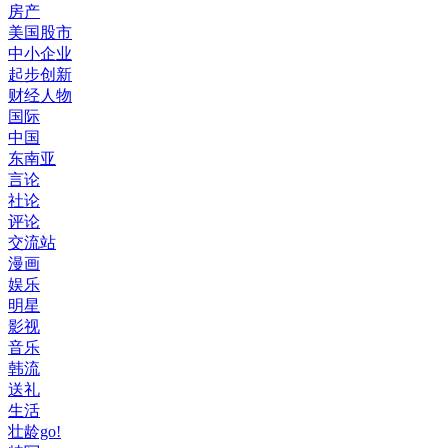
房产
美国股市
中小企业
起步创新
财经人物
国际
中国
东南亚
言论
社论
评论
交流站
漫画
娱乐
明星
影视
音乐
韩流
送礼
生活
壮龄go!