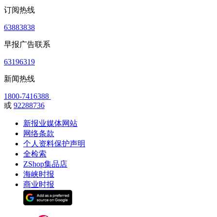
订阅热线
63883838
早报广告联系
63196319
新闻热线
1800-7416388
或
92288736
新报业媒体网站
网络条款
个人资料保护声明
全检索
ZShop集品店
海峡时报
商业时报