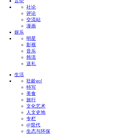
言论
社论
评论
交流站
漫画
娱乐
明星
影视
音乐
韩流
送礼
生活
壮龄go!
特写
美食
旅行
文化艺术
人文史地
专栏
@世代
生态与环保