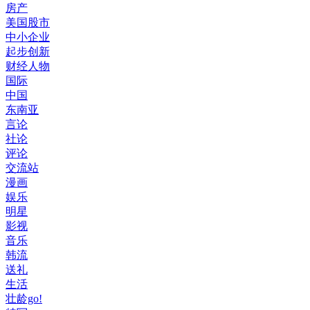
房产
美国股市
中小企业
起步创新
财经人物
国际
中国
东南亚
言论
社论
评论
交流站
漫画
娱乐
明星
影视
音乐
韩流
送礼
生活
壮龄go!