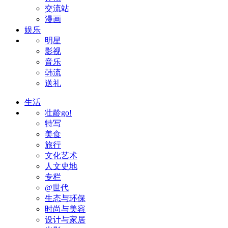
交流站
漫画
娱乐
明星
影视
音乐
韩流
送礼
生活
壮龄go!
特写
美食
旅行
文化艺术
人文史地
专栏
@世代
生态与环保
时尚与美容
设计与家居