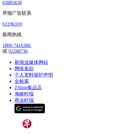
63883838
早报广告联系
63196319
新闻热线
1800-7416388
或
92288736
新报业媒体网站
网络条款
个人资料保护声明
全检索
ZShop集品店
海峡时报
商业时报