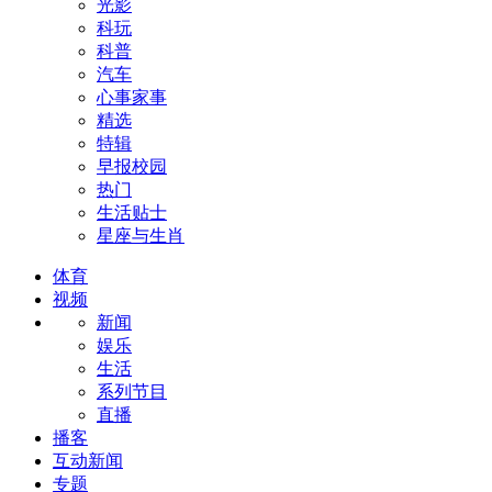
光影
科玩
科普
汽车
心事家事
精选
特辑
早报校园
热门
生活贴士
星座与生肖
体育
视频
新闻
娱乐
生活
系列节目
直播
播客
互动新闻
专题