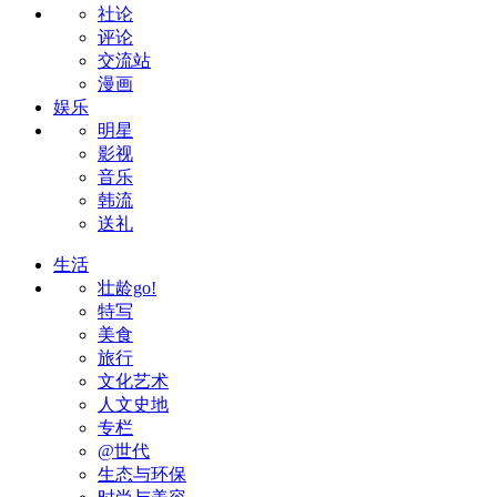
社论
评论
交流站
漫画
娱乐
明星
影视
音乐
韩流
送礼
生活
壮龄go!
特写
美食
旅行
文化艺术
人文史地
专栏
@世代
生态与环保