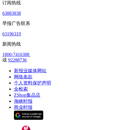
订阅热线
63883838
早报广告联系
63196319
新闻热线
1800-7416388
或
92288736
新报业媒体网站
网络条款
个人资料保护声明
全检索
ZShop集品店
海峡时报
商业时报