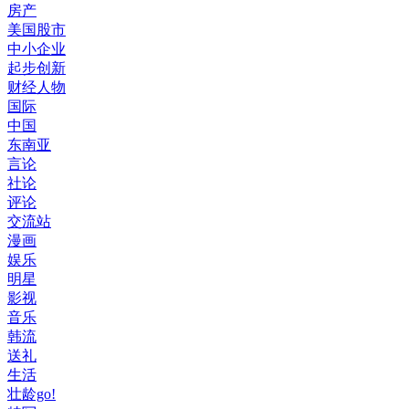
房产
美国股市
中小企业
起步创新
财经人物
国际
中国
东南亚
言论
社论
评论
交流站
漫画
娱乐
明星
影视
音乐
韩流
送礼
生活
壮龄go!