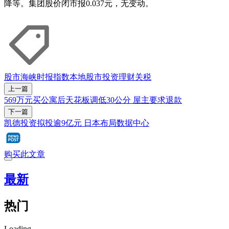
降等。集团股价闭市报0.037元，无变动。
股市
海峡时报指数
本地股市
投资理财
关税
上一篇
569万元买公寓后天花板调低30公分 屋主要求退款
下一篇
凯德投资拟投逾9亿元 日本布局数据中心
购买此文章
最新
热门
Loading...