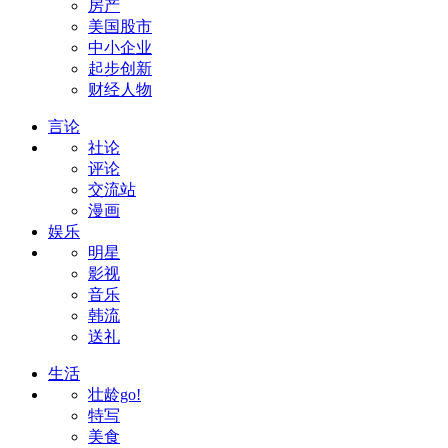
房产
美国股市
中小企业
起步创新
财经人物
言论
社论
评论
交流站
漫画
娱乐
明星
影视
音乐
韩流
送礼
生活
壮龄go!
特写
美食