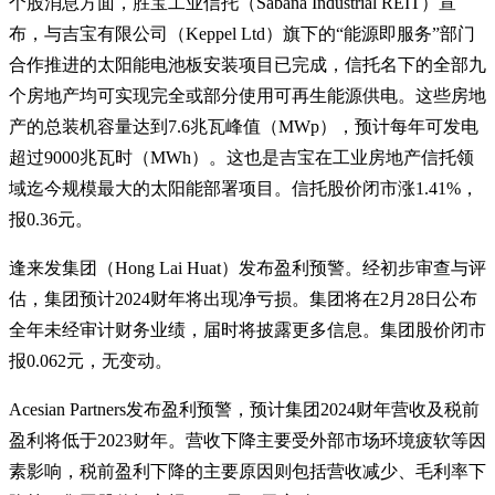
个股消息方面，胜宝工业信托（Sabana Industrial REIT）宣
布，与吉宝有限公司（Keppel Ltd）旗下的“能源即服务”部门
合作推进的太阳能电池板安装项目已完成，信托名下的全部九
个房地产均可实现完全或部分使用可再生能源供电。这些房地
产的总装机容量达到7.6兆瓦峰值（MWp），预计每年可发电
超过9000兆瓦时（MWh）。这也是吉宝在工业房地产信托领
域迄今规模最大的太阳能部署项目。信托股价闭市涨1.41%，
报0.36元。
逢来发集团（Hong Lai Huat）发布盈利预警。经初步审查与评
估，集团预计2024财年将出现净亏损。集团将在2月28日公布
全年未经审计财务业绩，届时将披露更多信息。集团股价闭市
报0.062元，无变动。
Acesian Partners发布盈利预警，预计集团2024财年营收及税前
盈利将低于2023财年。营收下降主要受外部市场环境疲软等因
素影响，税前盈利下降的主要原因则包括营收减少、毛利率下