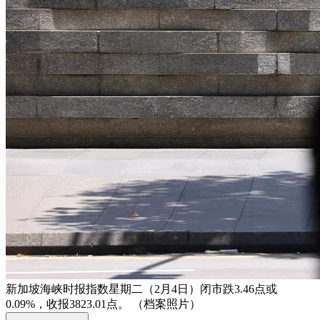
新加坡海峡时报指数星期二（2月4日）闭市跌3.46点或
0.09%，收报3823.01点。 （档案照片）