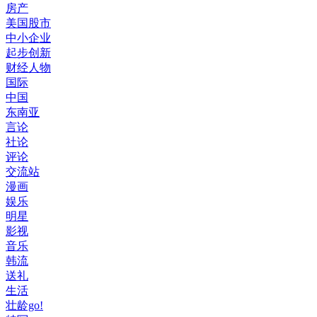
房产
美国股市
中小企业
起步创新
财经人物
国际
中国
东南亚
言论
社论
评论
交流站
漫画
娱乐
明星
影视
音乐
韩流
送礼
生活
壮龄go!