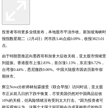
投资者等待更多业绩发布，本地股市平淡作收。新加坡海峡时
报指数星期二（2月4日）闭市跌3.46点或0.09%，收报3823.01
点。
由于特朗普推迟向墨西哥和加拿大征收关税，亚太股市情绪受
到提振。香港股市上涨2.83%，首尔涨1.13%，东京涨0.72%，
台湾涨0.44%，悉尼微跌0.06%。中国大陆股市因农历新年假
期休市。
辉立Nova分析师林知霖接受《联合早报》访问时说，亚太股
市正从前几日的下跌中恢复，尽管美国仍然对中国商品征收
10%的关税，但风险情绪没有受到太大打击。“因为投资者可
能乐观地认为，这两个大国之间可能会达成某种形式的协议，