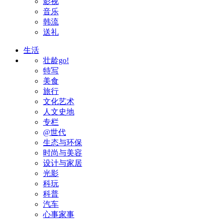
影视
音乐
韩流
送礼
生活
壮龄go!
特写
美食
旅行
文化艺术
人文史地
专栏
@世代
生态与环保
时尚与美容
设计与家居
光影
科玩
科普
汽车
心事家事