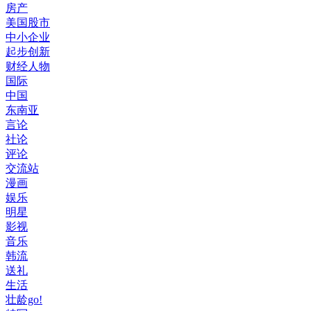
房产
美国股市
中小企业
起步创新
财经人物
国际
中国
东南亚
言论
社论
评论
交流站
漫画
娱乐
明星
影视
音乐
韩流
送礼
生活
壮龄go!