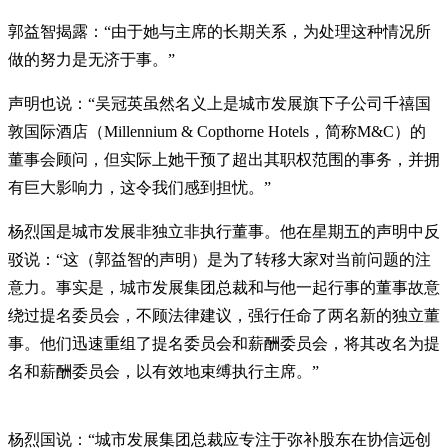
郭益智揭露：“由于她与主席的长期关系，为处理这种情况所
做的努力是无济于事。”
声明也说：“吴冠英虽然名义上是城市发展旗下子公司千禧国
敦国际酒店（Millennium & Copthorne Hotels，简称M&C）的
董事会顾问，但实际上她干预了超出其职权范围的事务，并拥
有巨大影响力，这令我们感到担忧。”
杨烈国是城市发展非独立非执行董事。他在星期五的声明中反
驳说：“这（郭益智的声明）是为了转移大家对当前问题的注
意力。事实是，城市发展集团总裁和与他一起行事的董事故意
绕过提名委员会，不顾法律建议，强行任命了两名新的独立董
事。他们迅速重组了提名委员会和薪酬委员会，将其改名为提
名和薪酬委员会，以有效地束缚执行主席。”
杨烈国说：“城市发展集团总裁应专注于弥补股东在协信远创