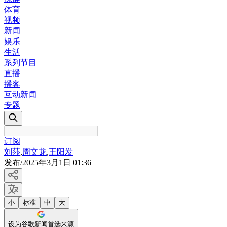
体育
视频
新闻
娱乐
生活
系列节目
直播
播客
互动新闻
专题
订阅
刘莎
,
周文龙
,
王阳发
发布
/
2025年3月1日 01:36
小
标准
中
大
设为谷歌新闻首选来源