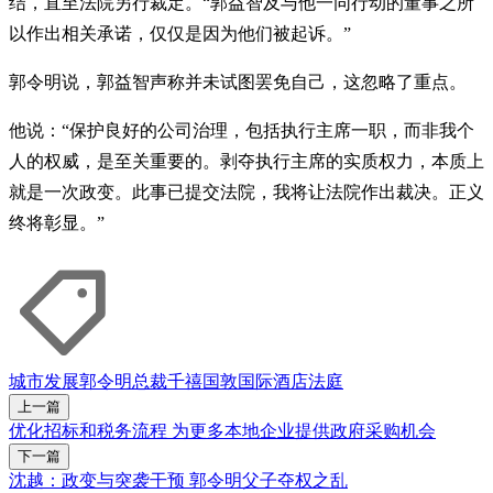
结，直至法院另行裁定。“郭益智及与他一同行动的董事之所
以作出相关承诺，仅仅是因为他们被起诉。”
郭令明说，郭益智声称并未试图罢免自己，这忽略了重点。
他说：“保护良好的公司治理，包括执行主席一职，而非我个
人的权威，是至关重要的。剥夺执行主席的实质权力，本质上
就是一次政变。此事已提交法院，我将让法院作出裁决。正义
终将彰显。”
城市发展
郭令明
总裁
千禧国敦国际酒店
法庭
上一篇
优化招标和税务流程 为更多本地企业提供政府采购机会
下一篇
沈越：政变与突袭干预 郭令明父子夺权之乱