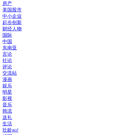
房产
美国股市
中小企业
起步创新
财经人物
国际
中国
东南亚
言论
社论
评论
交流站
漫画
娱乐
明星
影视
音乐
韩流
送礼
生活
壮龄go!