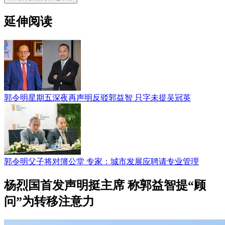
延伸阅读
郭令明星期五深夜再声明反驳郭益智 只字未提吴冠英
郭令明父子将对簿公堂 专家：城市发展应聘请专业管理
杨烈国​首发声明挺主席 称郭益智​提“顾
问”为转移注意​力