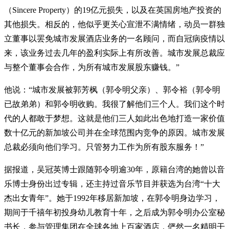
（Sincere Property）的19亿元损失，以及在英国房地产投资的
其他损失。相反的，他似乎更关心宣泄不满情绪，动员一群独
立董事以罢免城市发展酒店业务的一名顾问，而自冠病疫情以
来，该业务过去几年的盈利实际上有所改善。城市发展总裁应
与整个董事会合作，为所有城市发展股东赚钱。”
他说：“城市发展被郭芳枫（郭令明父亲）、郭令裕（郭令明
已故弟弟）和郭令明收购。我很了解他们三个人。我们这个时
代的人都敢于梦想。这就是他们三人如此出色地打造一家价值
数十亿元的新加坡公司并在全球范围内竞争的原因。城市发展
总裁必须向他们学习。只管努力工作为所有股东服务！”
据报道，吴冠英博士跟随郭令明逾30年，原籍台湾的她曾以音
乐博士身份出过专辑，还主持过音乐节目并获选为台湾“十大
杰出女青年”。她于1992年移居新加坡，在郭令明身边学习，
期间于千禧年初投身幼儿教育十年，之后成为郭令明办公室秘
书长，参与管理集团在全球各地上百家酒店，俨然一名
精明干