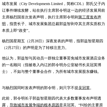
城市发展（City Developments Limited，简称CDL）郭氏父子内
讧事件继续发酵，站在执行主席郭令明这一边的经济发展局前
主席杨烈国首次发表声明，执行主席郭令明则
第三度发布声
明
，指责长子、城市发展集团总裁郭益智剥夺其主席实质权力
本质上即“政变”。
杨烈国星期五（2月28日）深夜发表的声明，指郭益智星期四
（2月27日）的声明是为了转移注意力。
他认为，郭益智与其动员一群独立董事罢免城市发展酒店业务
的一名顾问（指被卷入内讧的郭令明办公室秘书长吴冠英博
士），不如与整个董事会合作，为所有城市发展股东赚钱。
与杨烈国同时发表声明的郭令明，则只字不提
吴冠英
。
此前，郭令明长子郭益智星期四代表大多数董事发布声明透
露，
导致城市发展争端的根本原因
是吴冠英。“纠纷的主要原