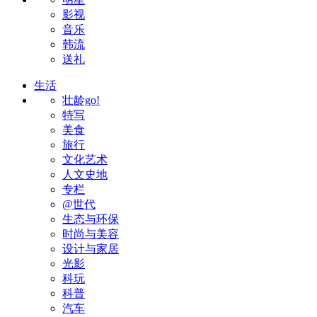
影视
音乐
韩流
送礼
生活
壮龄go!
特写
美食
旅行
文化艺术
人文史地
专栏
@世代
生态与环保
时尚与美容
设计与家居
光影
科玩
科普
汽车