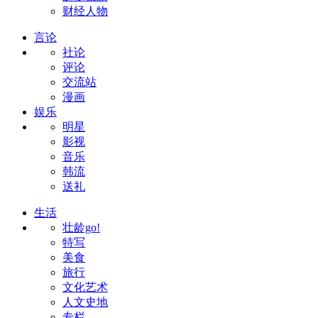
财经人物
言论
社论
评论
交流站
漫画
娱乐
明星
影视
音乐
韩流
送礼
生活
壮龄go!
特写
美食
旅行
文化艺术
人文史地
专栏