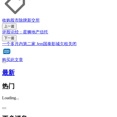
收购
股市
除牌
新交所
上一篇
评股论经：星狮地产信托
下一篇
一个多月内第二家 Jem国泰影城欠租关闭
购买此文章
最新
热门
Loading...