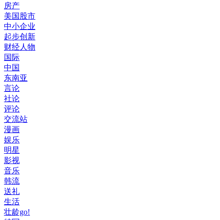
房产
美国股市
中小企业
起步创新
财经人物
国际
中国
东南亚
言论
社论
评论
交流站
漫画
娱乐
明星
影视
音乐
韩流
送礼
生活
壮龄go!