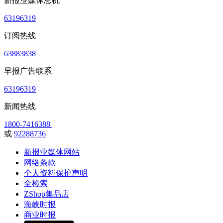
新报业媒体总机
63196319
订阅热线
63883838
早报广告联系
63196319
新闻热线
1800-7416388
或
92288736
新报业媒体网站
网络条款
个人资料保护声明
全检索
ZShop集品店
海峡时报
商业时报