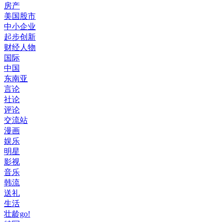
房产
美国股市
中小企业
起步创新
财经人物
国际
中国
东南亚
言论
社论
评论
交流站
漫画
娱乐
明星
影视
音乐
韩流
送礼
生活
壮龄go!