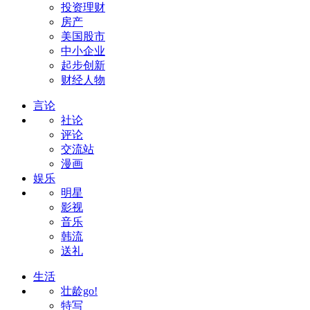
投资理财
房产
美国股市
中小企业
起步创新
财经人物
言论
社论
评论
交流站
漫画
娱乐
明星
影视
音乐
韩流
送礼
生活
壮龄go!
特写