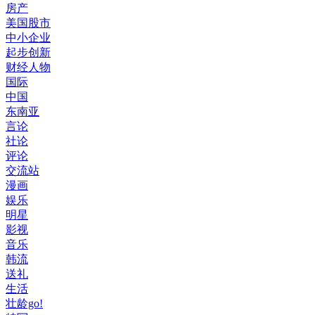
房产
美国股市
中小企业
起步创新
财经人物
国际
中国
东南亚
言论
社论
评论
交流站
漫画
娱乐
明星
影视
音乐
韩流
送礼
生活
壮龄go!