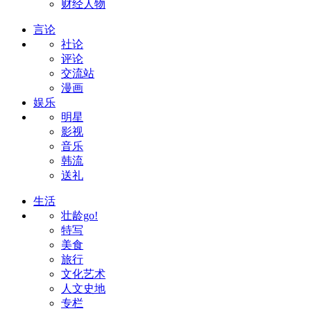
财经人物
言论
社论
评论
交流站
漫画
娱乐
明星
影视
音乐
韩流
送礼
生活
壮龄go!
特写
美食
旅行
文化艺术
人文史地
专栏