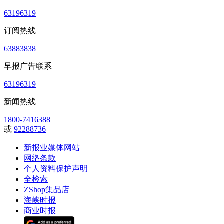
63196319
订阅热线
63883838
早报广告联系
63196319
新闻热线
1800-7416388
或
92288736
新报业媒体网站
网络条款
个人资料保护声明
全检索
ZShop集品店
海峡时报
商业时报