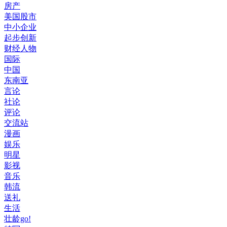
房产
美国股市
中小企业
起步创新
财经人物
国际
中国
东南亚
言论
社论
评论
交流站
漫画
娱乐
明星
影视
音乐
韩流
送礼
生活
壮龄go!