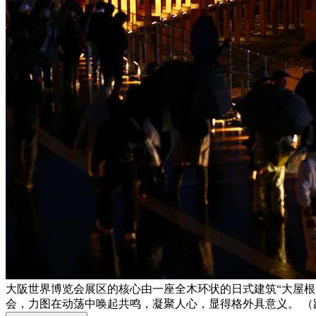
大阪世界博览会展区的核心由一座全木环状的日式建筑“大屋
会，力图在动荡中唤起共鸣，凝聚人心，显得格外具意义。 （