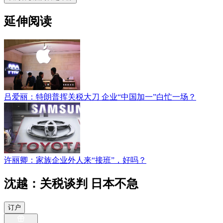
延伸阅读
吕爱丽：特朗普挥关税大刀 企业“中国加一”白忙一场？
许丽卿：家族企业外人来“接班”，好吗？
沈越：关税谈判 日本不急
订户