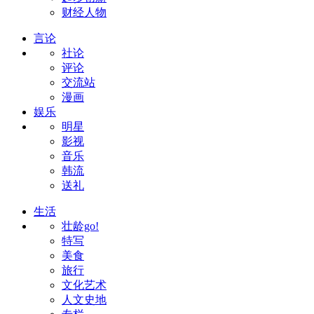
财经人物
言论
社论
评论
交流站
漫画
娱乐
明星
影视
音乐
韩流
送礼
生活
壮龄go!
特写
美食
旅行
文化艺术
人文史地