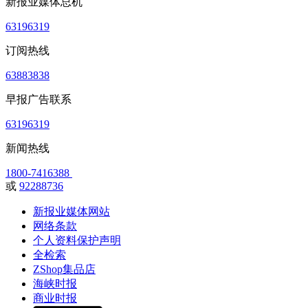
新报业媒体总机
63196319
订阅热线
63883838
早报广告联系
63196319
新闻热线
1800-7416388
或
92288736
新报业媒体网站
网络条款
个人资料保护声明
全检索
ZShop集品店
海峡时报
商业时报