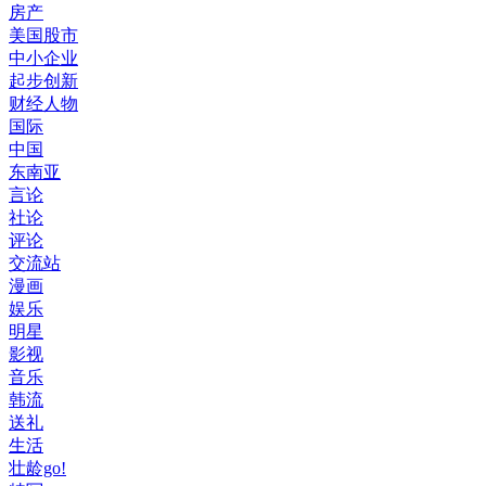
房产
美国股市
中小企业
起步创新
财经人物
国际
中国
东南亚
言论
社论
评论
交流站
漫画
娱乐
明星
影视
音乐
韩流
送礼
生活
壮龄go!