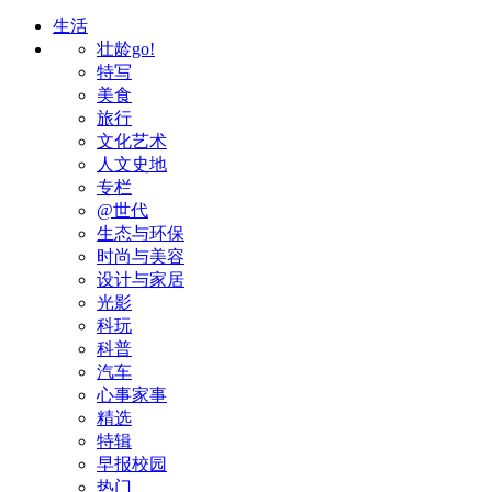
生活
壮龄go!
特写
美食
旅行
文化艺术
人文史地
专栏
@世代
生态与环保
时尚与美容
设计与家居
光影
科玩
科普
汽车
心事家事
精选
特辑
早报校园
热门