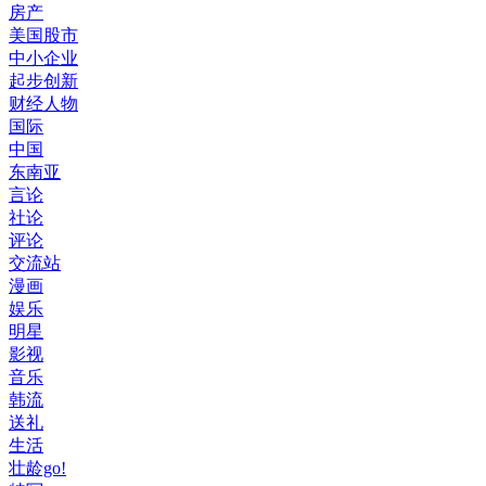
房产
美国股市
中小企业
起步创新
财经人物
国际
中国
东南亚
言论
社论
评论
交流站
漫画
娱乐
明星
影视
音乐
韩流
送礼
生活
壮龄go!