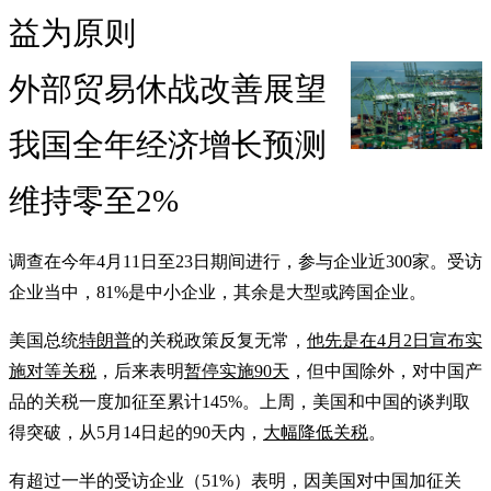
益为原则
外部贸易休战改善展望
我国全年经济增长预测
维持零至2%
调查在今年4月11日至23日期间进行，参与企业近300家。受访
企业当中，81%是中小企业，其余是大型或跨国企业。
美国总统
特朗普
的关税政策反复无常，
他先是在4月2日宣布实
施对等关税
，后来表明
暂停实施90天
，但中国除外，对中国产
品的关税一度加征至累计145%。上周，美国和中国的谈判取
得突破，从5月14日起的90天内，
大幅降低关税
。
有超过一半的受访企业（51%）表明，因美国对中国加征关