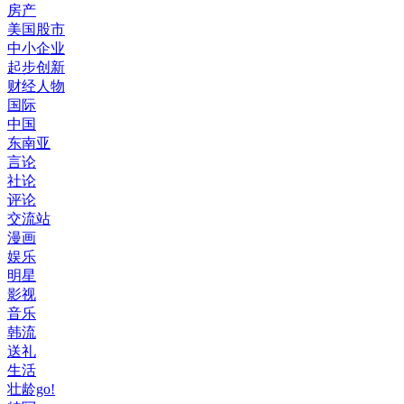
房产
美国股市
中小企业
起步创新
财经人物
国际
中国
东南亚
言论
社论
评论
交流站
漫画
娱乐
明星
影视
音乐
韩流
送礼
生活
壮龄go!