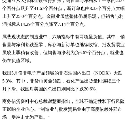
交通业六大指标全数保持扩张，销售量与净利从上一季的25.0
个百分点跃升至41.67个百分点，新订单也由8.33个百分点大幅
上升至25.0个百分点。金融业虽然整体仍属乐观，但销售与利
润指标从14.29个百分点降至7.14个百分点。
属悲观状态的制造业中，六项指标中有两项呈负值。其中，销
售量与净利都跌至零，库存与新订单也继续收缩。批发贸易业
虽较上季稍有改善，但销售与净利为负6.67个百分点，就业也
仍在负值区域。
我国
5月份非电子产品领域的非石油国内出口（NODX）大跌
5.3%
。其中，非货币黄金领跌，石化产品出货量则连续三个
月下滑。我国对美国的总出口则同比下跌20.6%。
商务信贷资料中心总裁谢慧卿指出，全球不确定性和下行风险
正影响企业信心。“制造业与批发贸易业由于高度依赖外部市
场，受冲击尤为严重。”