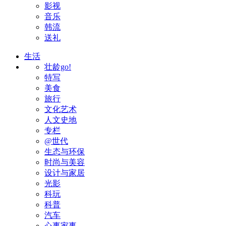
影视
音乐
韩流
送礼
生活
壮龄go!
特写
美食
旅行
文化艺术
人文史地
专栏
@世代
生态与环保
时尚与美容
设计与家居
光影
科玩
科普
汽车
心事家事