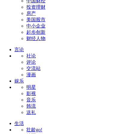
中国财经
投资理财
房产
美国股市
中小企业
起步创新
财经人物
言论
社论
评论
交流站
漫画
娱乐
明星
影视
音乐
韩流
送礼
生活
壮龄go!