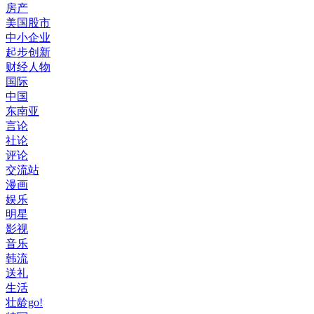
房产
美国股市
中小企业
起步创新
财经人物
国际
中国
东南亚
言论
社论
评论
交流站
漫画
娱乐
明星
影视
音乐
韩流
送礼
生活
壮龄go!