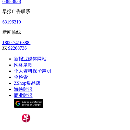
63883838
早报广告联系
63196319
新闻热线
1800-7416388
或
92288736
新报业媒体网站
网络条款
个人资料保护声明
全检索
ZShop集品店
海峡时报
商业时报