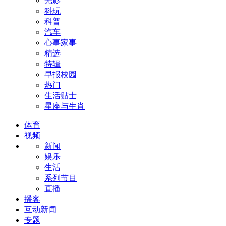
光影
科玩
科普
汽车
心事家事
精选
特辑
早报校园
热门
生活贴士
星座与生肖
体育
视频
新闻
娱乐
生活
系列节目
直播
播客
互动新闻
专题