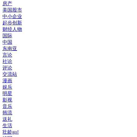
房产
美国股市
中小企业
起步创新
财经人物
国际
中国
东南亚
言论
社论
评论
交流站
漫画
娱乐
明星
影视
音乐
韩流
送礼
生活
壮龄go!