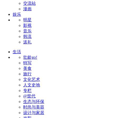
交流站
漫画
娱乐
明星
影视
音乐
韩流
送礼
生活
壮龄go!
特写
美食
旅行
文化艺术
人文史地
专栏
@世代
生态与环保
时尚与美容
设计与家居