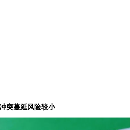
：冲突蔓延风险较小