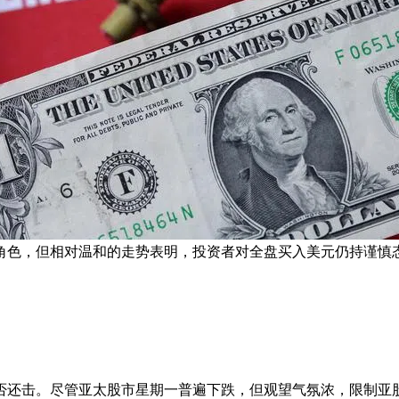
角色，但相对温和的走势表明，投资者对全盘买入美元仍持谨慎态
否还击。尽管亚太股市星期一普遍下跌，但观望气氛浓，限制亚