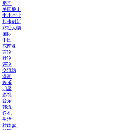
房产
美国股市
中小企业
起步创新
财经人物
国际
中国
东南亚
言论
社论
评论
交流站
漫画
娱乐
明星
影视
音乐
韩流
送礼
生活
壮龄go!