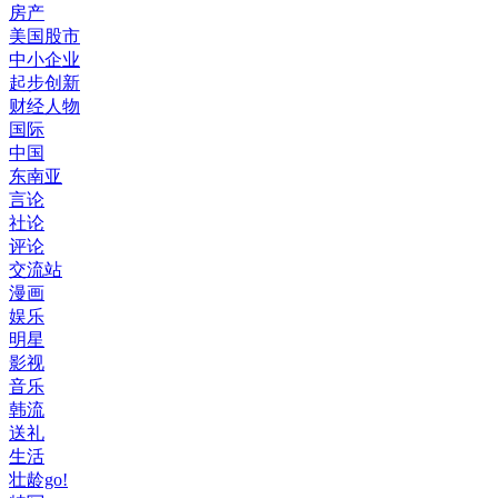
房产
美国股市
中小企业
起步创新
财经人物
国际
中国
东南亚
言论
社论
评论
交流站
漫画
娱乐
明星
影视
音乐
韩流
送礼
生活
壮龄go!