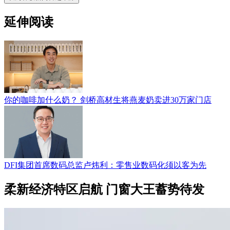
延伸阅读
你的咖啡加什么奶？ 剑桥高材生将燕麦奶卖进30万家门店
DFI集团首席数码总监卢炜利：零售业数码化须以客为先
柔新经济特区启航 门窗大王蓄势待发