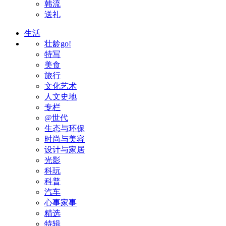
韩流
送礼
生活
壮龄go!
特写
美食
旅行
文化艺术
人文史地
专栏
@世代
生态与环保
时尚与美容
设计与家居
光影
科玩
科普
汽车
心事家事
精选
特辑