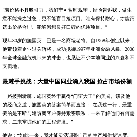
“若价格不具吸引力，我们宁可暂时观望，经验告诉我，做生
意不能操之过急，更不能盲目抢项目。唯有保持耐心，才能筛
选出价格合理、能够累积良好口碑的优质项目。”
现年80岁的施国英，已是一名商坛老将。自1968年创业以来，
他带领着企业过关斩将，成功抵御1997年亚洲金融风暴、2008
年全球金融危机带来的冲击，也见证不少本地同业的兴衰和不
支倒地。
最棘手挑战：大量中国同业涌入我国 抢占市场份额
一路披荆斩棘，施国英终于赢得“门窗大王” 的美誉。谈及他
的经商之道，施国英的答案简单而直接：“在我这一行，最重
要的是不断与建筑商客户保持紧密联系，一来了解他们有何需
求，二来掌握他们的工程进度。”
他说：“如此一来，我才能灵活调整自己的生产和供货速度。