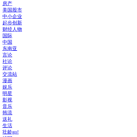
房产
美国股市
中小企业
起步创新
财经人物
国际
中国
东南亚
言论
社论
评论
交流站
漫画
娱乐
明星
影视
音乐
韩流
送礼
生活
壮龄go!