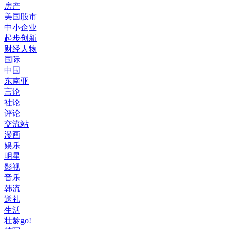
房产
美国股市
中小企业
起步创新
财经人物
国际
中国
东南亚
言论
社论
评论
交流站
漫画
娱乐
明星
影视
音乐
韩流
送礼
生活
壮龄go!