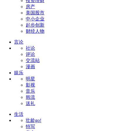
投资理财
房产
美国股市
中小企业
起步创新
财经人物
言论
社论
评论
交流站
漫画
娱乐
明星
影视
音乐
韩流
送礼
生活
壮龄go!
特写