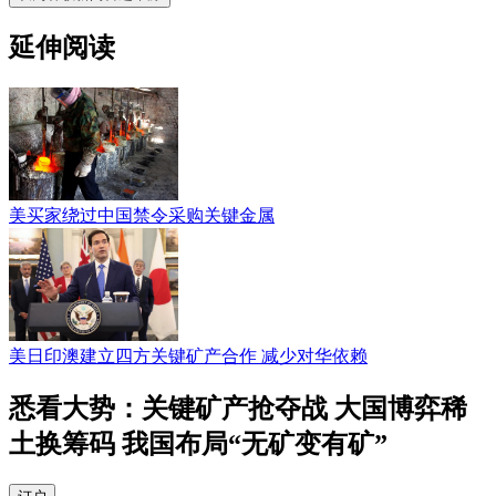
延伸阅读
美买家绕过中国禁令采购关键金属
美日印澳建立四方关键矿产合作 减少对华依赖
悉看大势：关键矿产抢夺战 大国博弈稀
土换筹码 我国布局“无矿变有矿”