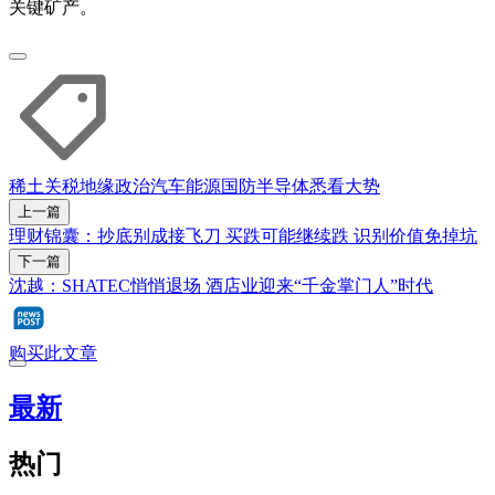
关键矿产。
稀土
关税
地缘政治
汽车
能源
国防
半导体
悉看大势
上一篇
理财锦囊：抄底别成接飞刀 买跌可能继续跌 识别价值免掉坑
下一篇
沈越：SHATEC悄悄退场 酒店业迎来“千金掌门人”时代
购买此文章
最新
热门